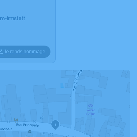
im-Irmstett
Je rends hommage
1