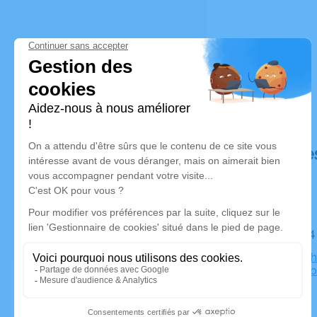
Déroulé de
Le lundi 
Eglise Cath
Scharrachb