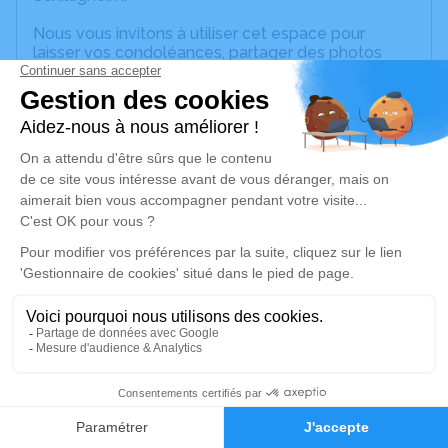
Nous vous invitons à utiliser cet espace pour
laisser vos condoléances, partager des photos
souvenirs, une anecdote ou exprimer vos pensées
à travers des poèmes ou des textes. Cet endroit
est un lieu d'expression dédié à honorer la
mémoire de Xavier Eugène MULLER.
Je rends hommage
Cérémonie religieuse
samedi 03 janvier 2026 à 14h30
Église Sainte Richarde de Marlenheim
6 rue de la Mairie
67520 Marlenheim
2
Je rends hommage
Faire-part
Hommages