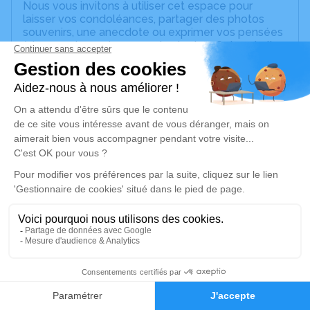
Nous vous invitons à utiliser cet espace pour
laisser vos condoléances, partager des photos
souvenirs, une anecdote ou exprimer vos pensées
à travers des poèmes ou des textes. Cet endroit
est un lieu d'expression dédié à honorer la
mémoire d’Eric Richard FINEL.
Un service de plantation d’arbre hommage est
disponible ici
.
Je rends hommage
Cérémonie religieuse
samedi 11 septembre 2021 à 10h00
Salle de Cérémonie du Centre Funéraire de la
Robertsau de Strasbourg
15, Rue de l'Ill
2
67000 Strasbourg
Faire-part
Hommages