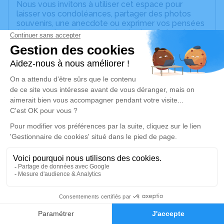
Nous vous invitons à utiliser cet espace pour
laisser vos condoléances, partager des photos
souvenirs, une anecdote ou exprimer vos pensées
à travers des poèmes ou des textes. Cet endroit
est un lieu d'expression dédié à honorer la
mémoire d’Eric Didier LAGUNA.
Un service de plantation d’arbre hommage est
disponible ici
.
Je rends hommage
Cérémonie religieuse
jeudi 18 septembre 2025 à 14h00
Église Saint-Antoine de Strasbourg
15 Place Saint-Antoine
67200 Strasbourg
5
Faire-part
Hommages
Je rends hommage