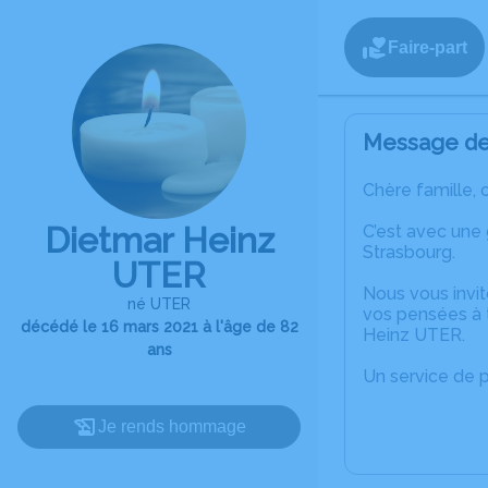
Faire-part
Message de 
Chère famille, 
Dietmar Heinz
C’est avec une
Strasbourg.
UTER
Nous vous invit
né UTER
vos pensées à 
décédé le 16 mars 2021 à l'âge de 82
Heinz UTER.
ans
Un service de 
Je rends hommage