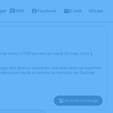
ager
SMS
Facebook
E-mail
Lien
tmar Heinz UTER survenu le mardi 16 mars 2021 à
rtager des photos souvenirs, une anecdote ou exprimer
'expression dédié à honorer la mémoire de Dietmar
Je rends hommage