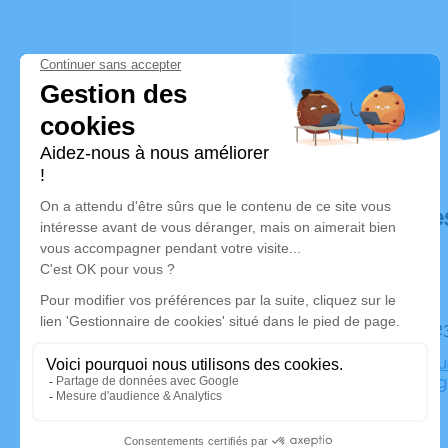
Déroulé de
Le mardi 
Crématoriu
Sarrebourg