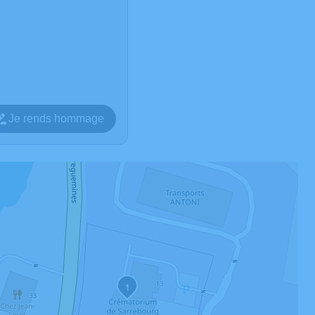
Je rends hommage
1