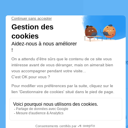
Déroulé de
Le samedi 
Église Sain