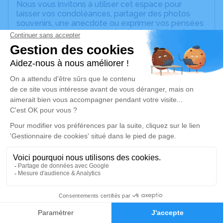
Nous vous invitons à utiliser cet espace pour
laisser vos condoléances, partager des photos
souvenirs, une anecdote ou exprimer vos pensées
à travers des poèmes ou des textes. Cet endroit
est un lieu d'expression dédié à honorer la
mémoire de David CREUTZ.
Un service de plantation d’arbre hommage est
disponible ici
.
Je rends hommage
Cérémonie religieuse
samedi 08 avril 2023 à 10h00
Centre Funaire de Strasbourg
15 Rue de l'Ill
67000 Strasbourg
1
Faire-part
Hommages
Je rends hommage