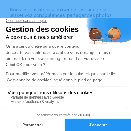
Nous vous invitons à utiliser cet espace pour
laisser vos condoléances, partager des photos
souvenirs, une anecdote ou exprimer vos pensées
à travers des poèmes ou des textes. Cet endroit
est un lieu d'expression dédié à honorer la
mémoire de Danielle Kathy DOLLINGER.
Un service de plantation d’arbre hommage est
disponible ici
.
Je rends hommage
Cérémonie religieuse
jeudi 17 août 2023 à 14h30
Eglise Protestante de Breuschwickersheim
67112 Breuschwickersheim
3
Faire-part
Hommages
Je rends hommage