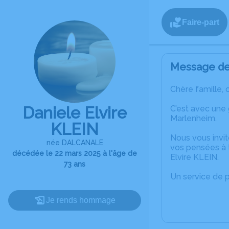
Faire-part
Message de 
Chère famille, 
Daniele Elvire
C’est avec une
Marlenheim.
KLEIN
Nous vous invit
née DALCANALE
vos pensées à t
décédée le 22 mars 2025 à l'âge de
Elvire KLEIN.
73 ans
Un service de 
Je rends hommage