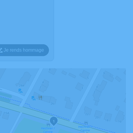
Je rends hommage
1