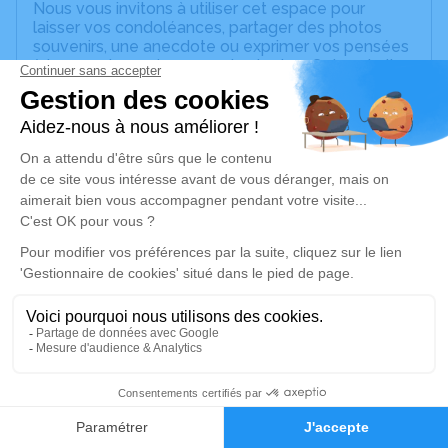
Nous vous invitons à utiliser cet espace pour
laisser vos condoléances, partager des photos
souvenirs, une anecdote ou exprimer vos pensées
à travers des poèmes ou des textes. Cet endroit
est un lieu d'expression dédié à honorer la
mémoire de Clotilde WOLFF.
Un service de plantation d’arbre hommage est
disponible ici
.
Je rends hommage
Cérémonie religieuse
lundi 04 novembre 2024 à 10h00
Église Saint Symphorien d'Illkirch-
Graffenstaden
Place de la Mairie
1
67400 Illkirch-Graffenstaden
Faire-part
Hommages