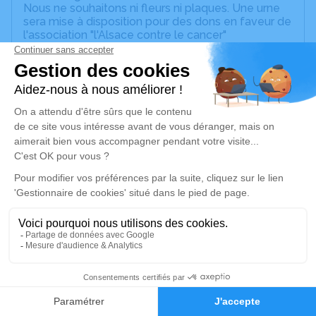
Nous ne souhaitons ni fleurs ni plaques. Une urne
sera mise à disposition pour des dons en faveur de
l'association "l'Alsace contre le cancer"
La cérémonie se déroulera le vendredi 02 janvier
2026 à 14h30 au sein de l'église de Nordheim.
Nous vous invitons à utiliser cet espace pour
laisser vos condoléances, partager des photos
souvenirs, une anecdote ou exprimer vos pensées
à travers des poèmes ou des textes. Cet endroit
est un lieu d'expression dédié à honorer la
mémoire de Christophe MALINGREY.
Je rends hommage
Cérémonie religieuse
vendredi 02 janvier 2026 à 14h30
84
Église Saints Pierre et Paul de Nordheim
8 place de la mairie
Faire-part
Hommages
67520 Nordheim