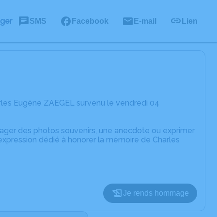
ager
SMS
Facebook
E-mail
Lien
arles Eugène ZAEGEL survenu le vendredi 04
rtager des photos souvenirs, une anecdote ou exprimer
'expression dédié à honorer la mémoire de Charles
Je rends hommage