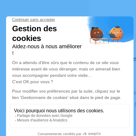
Déroulé de
Le vendre
Cimetière,