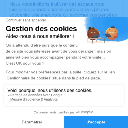
Nous vous invitons à utiliser cet espace pour
laisser vos condoléances, partager des photos
souvenirs, une anecdote ou exprimer vos pensées
à travers des poèmes ou des textes. Cet endroit
est un lieu d'expression dédié à honorer la
mémoire d’Anne Yves José SIMONIS.
Un service de plantation d’arbre hommage est
disponible ici
.
Je rends hommage
Cérémonie religieuse
samedi 12 février 2022 à 14h30
Église Saint Jacques Majeur d'Osthoffen
rue principale
67990 Osthoffen
1
Faire-part
Hommages
Je rends hommage