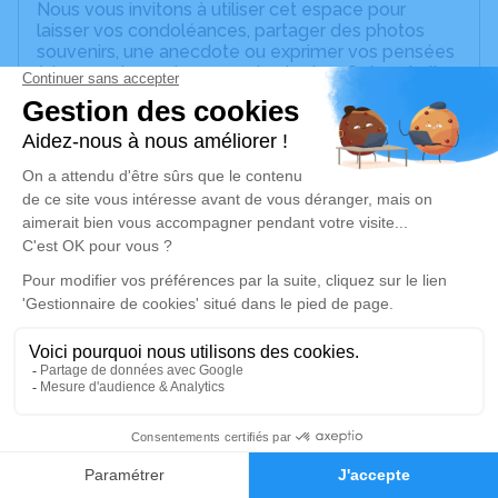
Nous vous invitons à utiliser cet espace pour
laisser vos condoléances, partager des photos
souvenirs, une anecdote ou exprimer vos pensées
à travers des poèmes ou des textes. Cet endroit
est un lieu d'expression dédié à honorer la
mémoire d’André FESSARD.
Un service de plantation d’arbre hommage est
disponible ici
.
Je rends hommage
Cérémonie religieuse
mercredi 01 juillet 2026 à 09h30
Eglise Catholique de Scharrachbergheim-
Irmstett
19 rue Principale
2
67310 Scharrachbergheim-Irmstett
Faire-part
Hommages