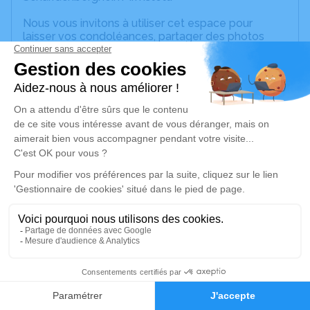
Nous vous invitons à utiliser cet espace pour
laisser vos condoléances, partager des photos
souvenirs, une anecdote ou exprimer vos pensées
à travers des poèmes ou des textes. Cet endroit
est un lieu d'expression dédié à honorer la
mémoire d’André Jean MUSCULUS.
Un service de plantation d’arbre hommage est
disponible ici
.
Je rends hommage
Cérémonie religieuse
mercredi 06 décembre 2023 à 14h30
Eglise Protestante de Scharrachbergheim-
Irmstett
2
1, Rue de l'École
67310 Scharrachbergheim-Irmstett
Faire-part
Hommages