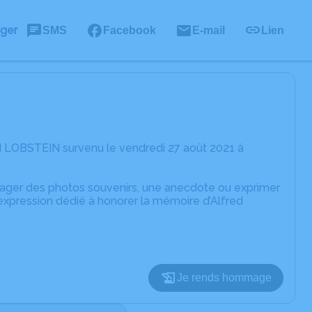
ager
SMS
Facebook
E-mail
Lien
d LOBSTEIN survenu le vendredi 27 août 2021 à
rtager des photos souvenirs, une anecdote ou exprimer
expression dédié à honorer la mémoire d’Alfred
Je rends hommage