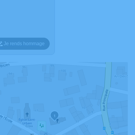
Je rends hommage
1