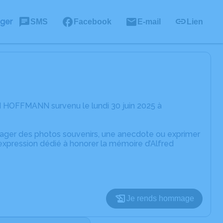
ager
SMS
Facebook
E-mail
Lien
d HOFFMANN survenu le lundi 30 juin 2025 à
rtager des photos souvenirs, une anecdote ou exprimer
expression dédié à honorer la mémoire d’Alfred
Je rends hommage