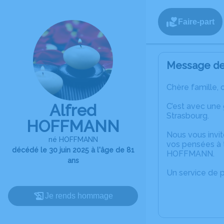
Faire-part
Message de 
Chère famille, 
Alfred
C’est avec une
Strasbourg.
HOFFMANN
Nous vous invit
né HOFFMANN
vos pensées à t
décédé le 30 juin 2025 à l'âge de 81
HOFFMANN.
ans
Un service de 
Je rends hommage