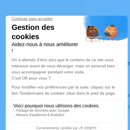
Déroulé de
Le mardi 0
Salle Moder