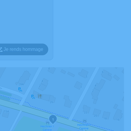
Je rends hommage
1